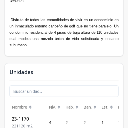
#23-1170
¡Disfruta de todas las comodidades de vivir en un condominio en
un inmaculado entorno caribeño de golf que no tiene paralelo! Un
condominio residencial de 4 pisos de baja altura de 110 unidades
cual modela una mezcla única de vida sofisticada y encanto
suburbano.
Unidades
Nombre
Niv.
Hab.
Ban.
Est.
m²
23-1170
4
2
2
1
120
2
2
1
120
m2