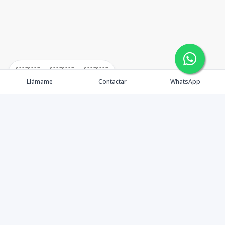
🇪🇸
🇺🇸
🇫🇷
Llámame
Contactar
WhatsApp
Propiedades
Agentes
Nosotros
Unete a Nuestro Equipo