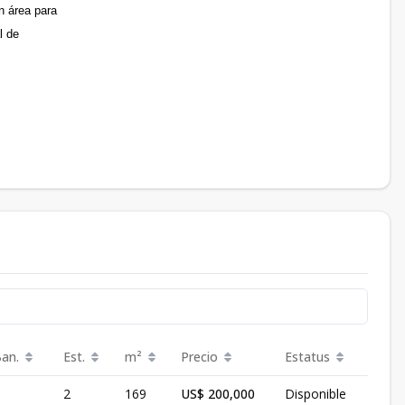
n área para
l de
Ban.
Est.
m²
Precio
Estatus
2
169
US$ 200,000
Disponible