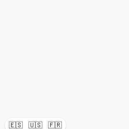
🇪🇸
🇺🇸
🇫🇷