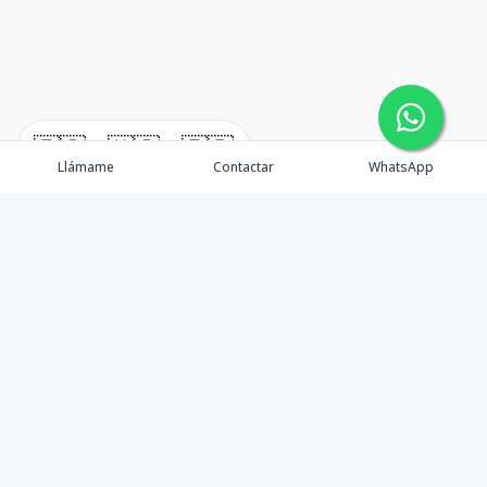
🇪🇸
🇺🇸
🇫🇷
Llámame
Contactar
WhatsApp
Propiedades
Agentes
Nosotros
Unete a Nuestro Equipo