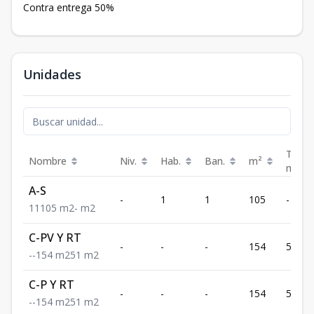
Contra entrega 50%
Unidades
Terra
Nombre
Niv.
Hab.
Ban.
m²
m²
A-S
-
1
1
105
-
1
1
105
m2
-
m2
C-PV Y RT
-
-
-
154
51
-
-
154
m2
51
m2
C-P Y RT
-
-
-
154
51
-
-
154
m2
51
m2