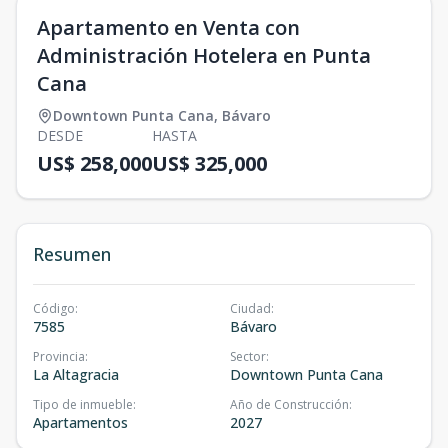
Apartamento en Venta con
Administración Hotelera en Punta
Cana
Downtown Punta Cana
,
Bávaro
DESDE
HASTA
US$ 258,000
US$ 325,000
Resumen
Código
:
Ciudad
:
7585
Bávaro
Provincia
:
Sector
:
La Altagracia
Downtown Punta Cana
Tipo de inmueble
:
Año de Construcción
:
Apartamentos
2027