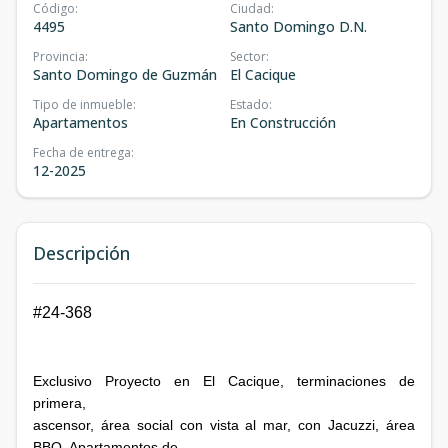
Código
:
Ciudad
:
4495
Santo Domingo D.N.
Provincia
:
Sector
:
Santo Domingo de Guzmán
El Cacique
Tipo de inmueble
:
Estado
:
Apartamentos
En Construcción
Fecha de entrega
:
12-2025
Descripción
#24-368
Exclusivo Proyecto en El Cacique, terminaciones de
primera,
ascensor, área social con vista al mar, con Jacuzzi, área
BBQ. Apartamentos de