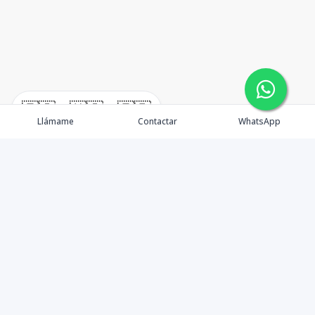
🇪🇸
🇺🇸
🇫🇷
Llámame
Contactar
WhatsApp
Propiedades
Agentes
Nosotros
Unete a Nuestro Equipo