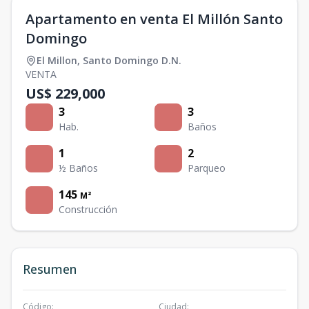
Apartamento en venta El Millón Santo
Domingo
El Millon
,
Santo Domingo D.N.
VENTA
US$ 229,000
3
3
Hab.
Baños
1
2
½ Baños
Parqueo
145
M²
Construcción
Resumen
Código
:
Ciudad
: