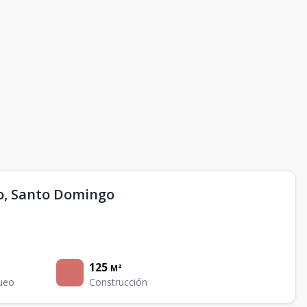
o, Santo Domingo
125
M²
ueo
Construcción