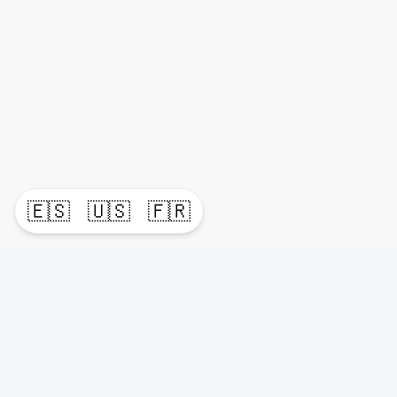
🇪🇸
🇺🇸
🇫🇷