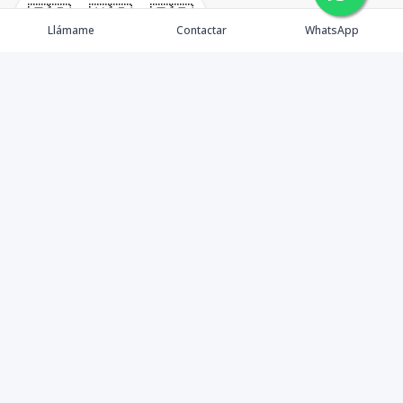
🇪🇸
🇺🇸
🇫🇷
Llámame
Contactar
WhatsApp
Propiedades
Agentes
Nosotros
Unete a Nuestro Equipo
Contacto
Punta Cana
Punta Cana Top 10
Facebook
Instagram
LinkedIn
YouTube
TikTok
©
2026
Inmuebles fagt SRL
,
Todos los derechos reservados