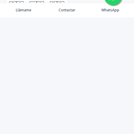
🇪🇸
🇺🇸
🇫🇷
Llámame
Contactar
WhatsApp
Propiedades
Agentes
Nosotros
Unete a Nuestro Equipo
Contacto
Punta Cana
Punta Cana Top 10
Facebook
Instagram
LinkedIn
YouTube
TikTok
©
2026
Inmuebles fagt SRL
,
Todos los derechos reservados