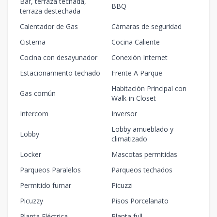
Bar, terraza techada,
BBQ
terraza destechada
Calentador de Gas
Cámaras de seguridad
Cisterna
Cocina Caliente
Cocina con desayunador
Conexión Internet
Estacionamiento techado
Frente A Parque
Habitación Principal con
Gas común
Walk-in Closet
Intercom
Inversor
Lobby amueblado y
Lobby
climatizado
Locker
Mascotas permitidas
Parqueos Paralelos
Parqueos techados
Permitido fumar
Picuzzi
Picuzzy
Pisos Porcelanato
Planta Eléctrica
Planta full