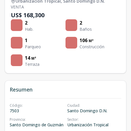
Urbanización Tropical
,
Santo Domingo D.N.
VENTA
US$ 168,300
2
2
Hab.
Baños
1
106
M²
Parqueo
Construcción
14
M²
Terraza
Resumen
Código
:
Ciudad
:
7503
Santo Domingo D.N.
Provincia
:
Sector
:
Santo Domingo de Guzmán
Urbanización Tropical