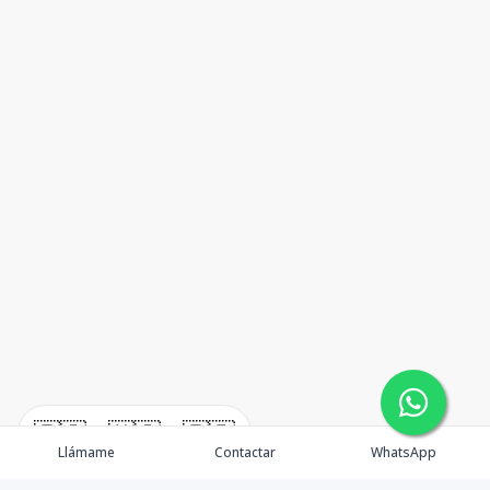
🇪🇸
🇺🇸
🇫🇷
Llámame
Contactar
WhatsApp