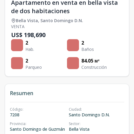
Apartamento en venta en bella vista
de dos habitaciones
Bella Vista
,
Santo Domingo D.N.
VENTA
US$ 198,690
2
2
Hab.
Baños
2
84.05
M²
Parqueo
Construcción
Resumen
Código
:
Ciudad
:
7208
Santo Domingo D.N.
Provincia
:
Sector
:
Santo Domingo de Guzmán
Bella Vista