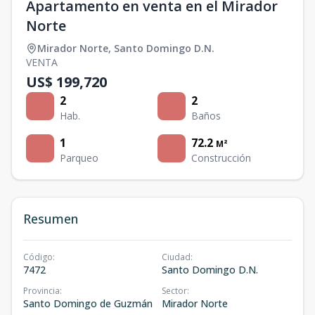
Apartamento en venta en el Mirador
Norte
Mirador Norte
,
Santo Domingo D.N.
VENTA
US$ 199,720
2
2
Hab.
Baños
1
72.2
M²
Parqueo
Construcción
Resumen
Código
:
Ciudad
:
7472
Santo Domingo D.N.
Provincia
:
Sector
:
Santo Domingo de Guzmán
Mirador Norte