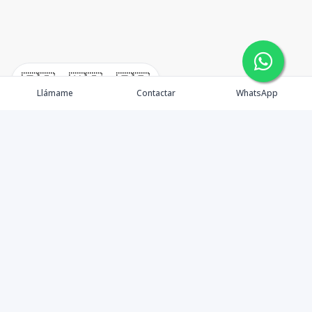
🇪🇸
🇺🇸
🇫🇷
Llámame
Contactar
WhatsApp
Propiedades
Agentes
Nosotros
Unete a Nuestro Equipo
Contacto
Punta Cana
Punta Cana Top 10