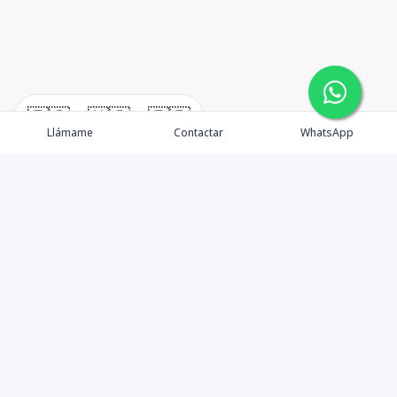
🇪🇸
🇺🇸
🇫🇷
Llámame
Contactar
WhatsApp
Propiedades
Agentes
Nosotros
Unete a Nuestro Equipo
Contacto
Punta Cana
Punta Cana Top 10