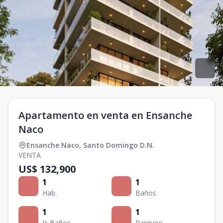
Apartamento en venta en Ensanche
Naco
Ensanche Naco
,
Santo Domingo D.N.
VENTA
US$ 132,900
1
1
Hab.
Baños
1
1
½ Baños
Parqueo