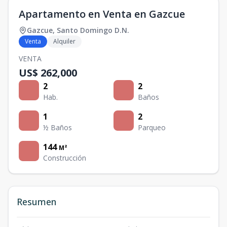
Apartamento en Venta en Gazcue
Gazcue
,
Santo Domingo D.N.
Venta
Alquiler
VENTA
US$ 262,000
2
2
Hab.
Baños
1
2
½ Baños
Parqueo
144
M²
Construcción
Resumen