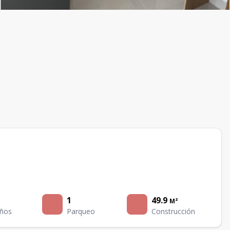
1
49.9
M²
ños
Parqueo
Construcción