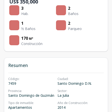
US$ 350,000
3
2
Hab.
Baños
1
2
½ Baños
Parqueo
170
M²
Construcción
Resumen
Código
:
Ciudad
:
7459
Santo Domingo D.N.
Provincia
:
Sector
:
Santo Domingo de Guzmán
La Julia
Tipo de inmueble
:
Año de Construcción
:
Apartamentos
2014