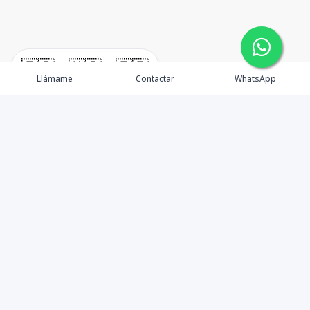
🇪🇸
🇺🇸
🇫🇷
Llámame
Contactar
WhatsApp
Propiedades
Agentes
Nosotros
Unete a Nuestro Equipo
Contacto
Punta Cana
Punta Cana Top 10