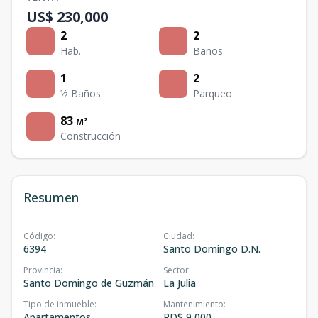
US$ 230,000
2
2
Hab.
Baños
1
2
½ Baños
Parqueo
83
M²
Construcción
Resumen
Código
:
Ciudad
:
6394
Santo Domingo D.N.
Provincia
:
Sector
:
Santo Domingo de Guzmán
La Julia
Tipo de inmueble
:
Mantenimiento
:
Apartamentos
RD$ 9,000