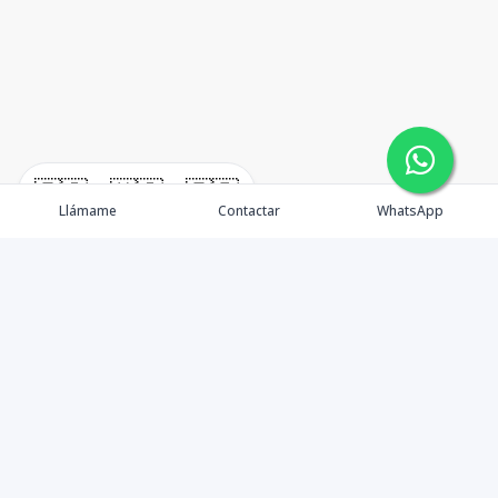
🇪🇸
🇺🇸
🇫🇷
Llámame
Contactar
WhatsApp