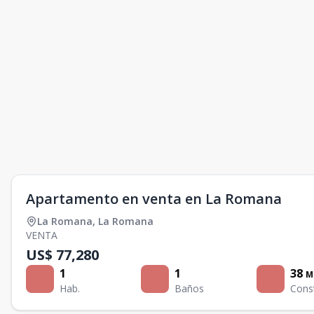
Apartamento en venta en La Romana
La Romana
,
La Romana
VENTA
US$ 77,280
1
1
38
M
Hab.
Baños
Cons