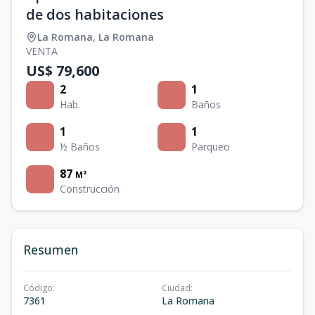
de dos habitaciones
La Romana
,
La Romana
VENTA
US$ 79,600
2
1
Hab.
Baños
1
1
½ Baños
Parqueo
87
M²
Construcción
Resumen
Código
:
Ciudad
:
7361
La Romana