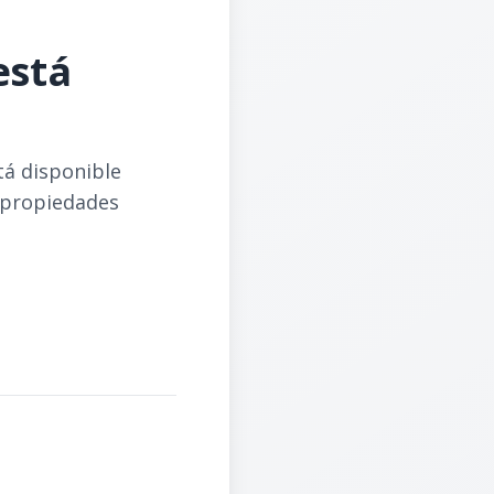
está
tá disponible
 propiedades