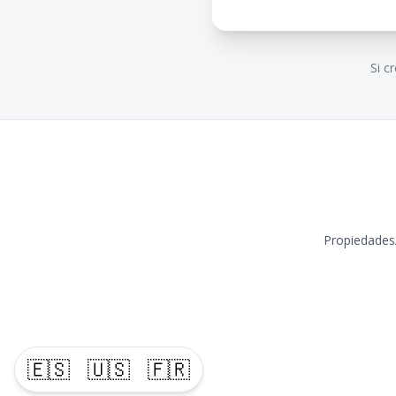
Si c
Propiedades
🇪🇸
🇺🇸
🇫🇷