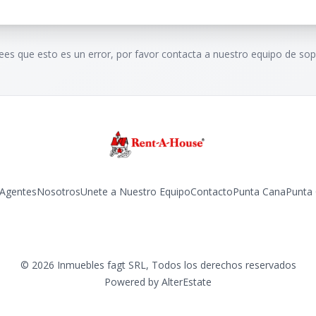
rees que esto es un error, por favor contacta a nuestro equipo de sop
Agentes
Nosotros
Unete a Nuestro Equipo
Contacto
Punta Cana
Punta
Facebook
Instagram
LinkedIn
YouTube
TikTok
©
2026
Inmuebles fagt SRL
,
Todos los derechos reservados
Powered by
AlterEstate