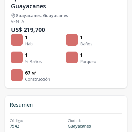
Guayacanes
Guayacanes
,
Guayacanes
VENTA
US$ 219,700
1
1
Hab.
Baños
1
1
½ Baños
Parqueo
67
M²
Construcción
Resumen
Código
:
Ciudad
:
7542
Guayacanes