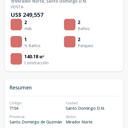
Mirador Norte
,
Santo Domingo D.N.
VENTA
US$ 249,557
2
2
Hab.
Baños
1
2
½ Baños
Parqueo
140.18
M²
Construcción
Resumen
Código
:
Ciudad
:
7156
Santo Domingo D.N.
Provincia
:
Sector
:
Santo Domingo de Guzmán
Mirador Norte