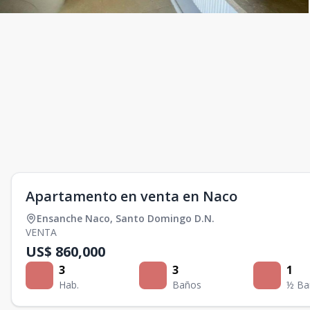
Apartamento en venta en Naco
Ensanche Naco
,
Santo Domingo D.N.
VENTA
US$ 860,000
3
3
1
Hab.
Baños
½ Ba