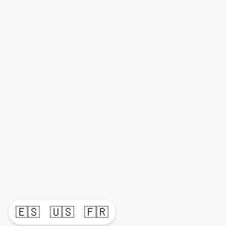
🇪🇸
🇺🇸
🇫🇷