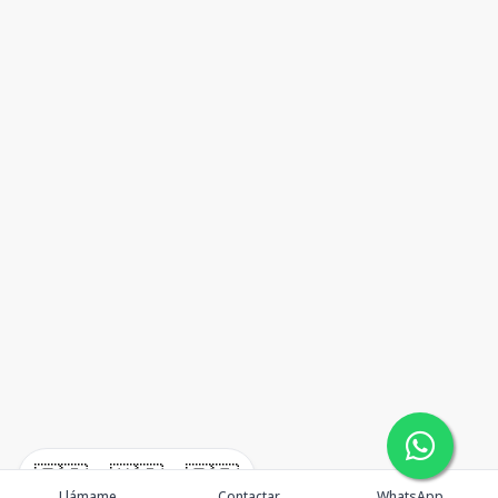
🇪🇸
🇺🇸
🇫🇷
Llámame
Contactar
WhatsApp