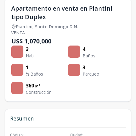
Apartamento en venta en Piantini
tipo Duplex
Piantini
,
Santo Domingo D.N.
VENTA
US$ 1,070,000
3
4
Hab.
Baños
1
3
½ Baños
Parqueo
360
M²
Construcción
Resumen
Código
:
Ciudad
: