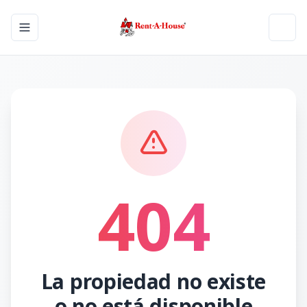
Toggle navigation menu
Toggl
404
La propiedad no existe
o no está disponible