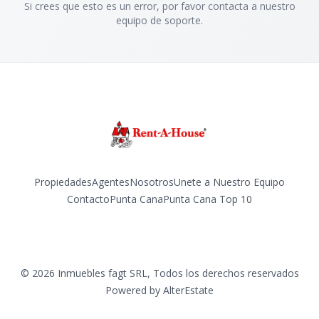
Si crees que esto es un error, por favor contacta a nuestro
equipo de soporte.
Propiedades
Agentes
Nosotros
Unete a Nuestro Equipo
Contacto
Punta Cana
Punta Cana Top 10
Facebook
Instagram
LinkedIn
YouTube
TikTok
©
2026
Inmuebles fagt SRL
,
Todos los derechos reservados
Powered by
AlterEstate