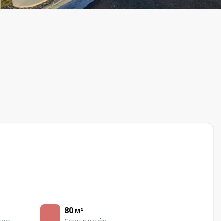
80
M²
ueo
Construcción