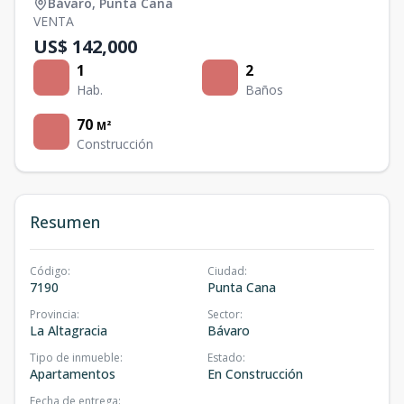
Bávaro
,
Punta Cana
VENTA
US$ 142,000
1
2
Hab.
Baños
70
M²
Construcción
Resumen
Código
:
Ciudad
:
7190
Punta Cana
Provincia
:
Sector
:
La Altagracia
Bávaro
Tipo de inmueble
:
Estado
:
Apartamentos
En Construcción
Fecha de entrega
: