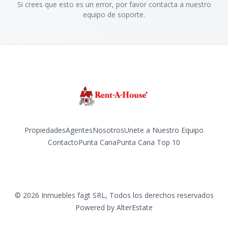
Si crees que esto es un error, por favor contacta a nuestro
equipo de soporte.
Propiedades
Agentes
Nosotros
Unete a Nuestro Equipo
Contacto
Punta Cana
Punta Cana Top 10
Facebook
Instagram
LinkedIn
YouTube
TikTok
©
2026
Inmuebles fagt SRL
,
Todos los derechos reservados
Powered by
AlterEstate