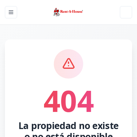
Toggle navigation menu
Toggl
404
La propiedad no existe
o no está disponible