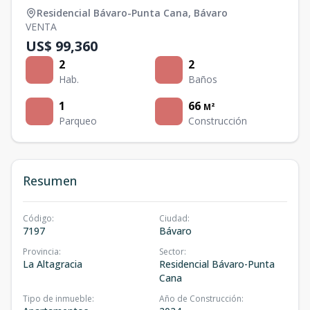
Residencial Bávaro-Punta Cana
,
Bávaro
VENTA
US$ 99,360
2
2
Hab.
Baños
1
66
M²
Parqueo
Construcción
Resumen
Código
:
Ciudad
:
7197
Bávaro
Provincia
:
Sector
:
La Altagracia
Residencial Bávaro-Punta
Cana
Tipo de inmueble
:
Año de Construcción
: