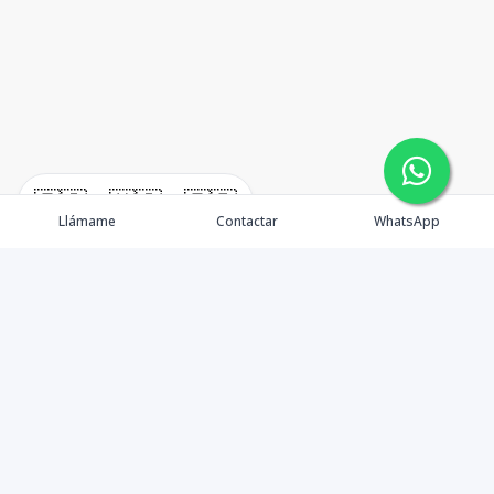
🇪🇸
🇺🇸
🇫🇷
Llámame
Contactar
WhatsApp