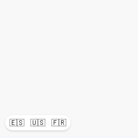
🇪🇸
🇺🇸
🇫🇷