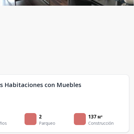
s Habitaciones con Muebles
2
137
M²
ños
Parqueo
Construcción