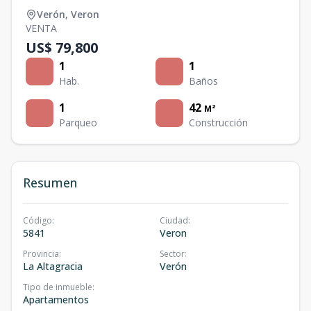
Verón
,
Veron
VENTA
US$ 79,800
1
1
Hab.
Baños
1
42
M²
Parqueo
Construcción
Resumen
Código
:
Ciudad
:
5841
Veron
Provincia
:
Sector
:
La Altagracia
Verón
Tipo de inmueble
:
Apartamentos