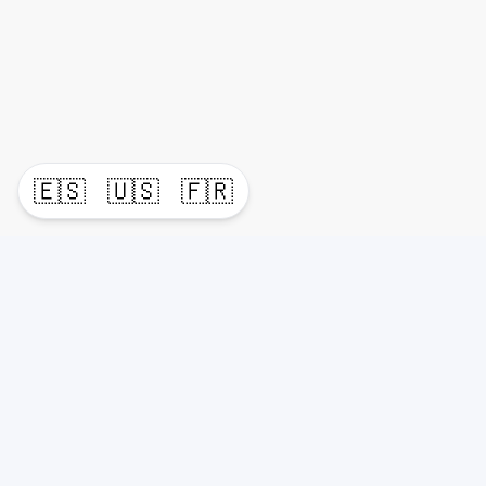
🇪🇸
🇺🇸
🇫🇷