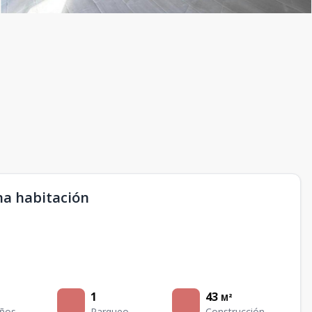
na habitación
1
43
M²
ños
Parqueo
Construcción