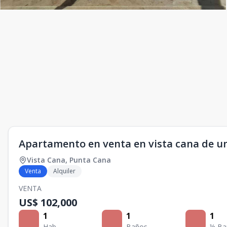
Apartamento en venta en vista cana de u
Vista Cana
,
Punta Cana
Venta
Alquiler
VENTA
US$ 102,000
1
1
1
Hab.
Baños
½ Ba