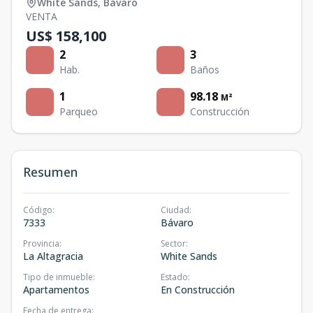
White Sands
,
Bávaro
VENTA
US$ 158,100
2
3
Hab.
Baños
1
98.18
M²
Parqueo
Construcción
Resumen
Código
:
Ciudad
:
7333
Bávaro
Provincia
:
Sector
:
La Altagracia
White Sands
Tipo de inmueble
:
Estado
:
Apartamentos
En Construcción
Fecha de entrega
: