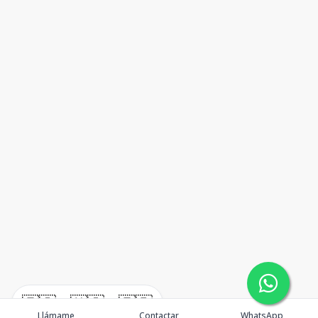
🇪🇸
🇺🇸
🇫🇷
Llámame
Contactar
WhatsApp