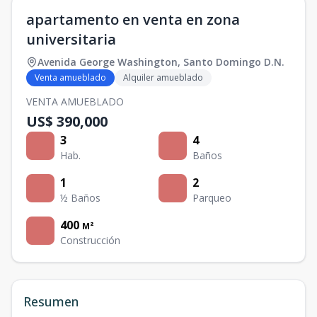
apartamento en venta en zona
universitaria
Avenida George Washington
,
Santo Domingo D.N.
Venta amueblado
Alquiler amueblado
VENTA AMUEBLADO
US$ 390,000
3
4
Hab.
Baños
1
2
½ Baños
Parqueo
400
M²
Construcción
Resumen