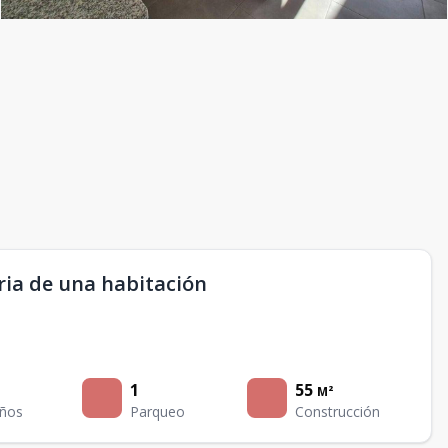
ria de una habitación
1
55
M²
ños
Parqueo
Construcción