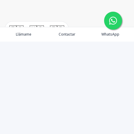
🇪🇸
🇺🇸
🇫🇷
Llámame
Contactar
WhatsApp
Propiedades
Agentes
Nosotros
Unete a Nuestro Equipo
Contacto
Punta Cana
Punta Cana Top 10