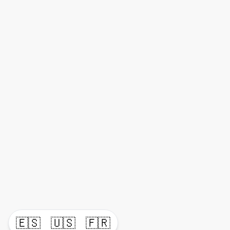
🇪🇸
🇺🇸
🇫🇷