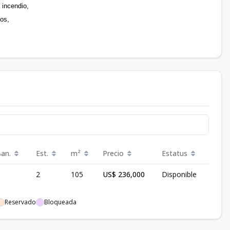
 incendio,
cos,
Ban.
Est.
m²
Precio
Estatus
2
105
US$ 236,000
Disponible
Reservado
Bloqueada