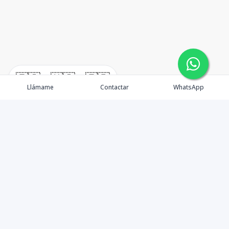
🇪🇸
🇺🇸
🇫🇷
Llámame
Contactar
WhatsApp
Propiedades
Agentes
Nosotros
Unete a Nuestro Equipo