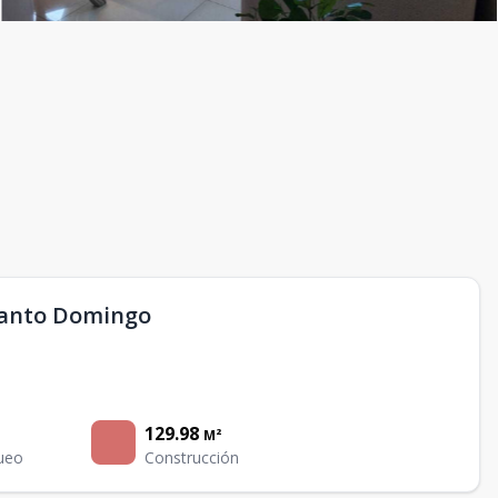
Santo Domingo
129.98
M²
ueo
Construcción