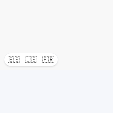
🇪🇸
🇺🇸
🇫🇷