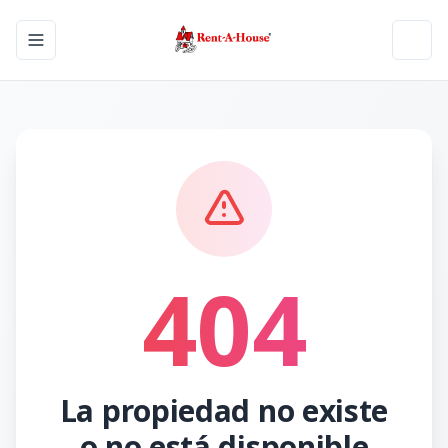
Toggle navigation menu
Toggl
404
La propiedad no existe
o no está disponible