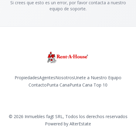
Si crees que esto es un error, por favor contacta a nuestro
equipo de soporte.
Propiedades
Agentes
Nosotros
Unete a Nuestro Equipo
Contacto
Punta Cana
Punta Cana Top 10
Facebook
Instagram
LinkedIn
YouTube
TikTok
©
2026
Inmuebles fagt SRL
,
Todos los derechos reservados
Powered by
AlterEstate