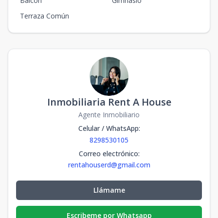
Balcón
Gimnasio
Terraza Común
Inmobiliaria Rent A House
Agente Inmobiliario
Celular / WhatsApp
:
8298530105
Correo electrónico
:
rentahouserd@gmail.com
Llámame
Escribeme por Whatsapp