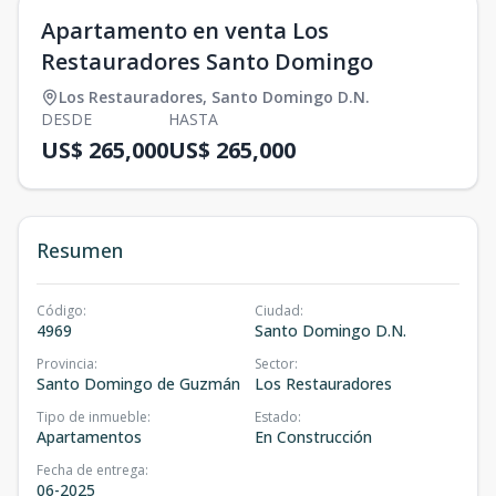
Apartamento en venta Los
Restauradores Santo Domingo
Los Restauradores
,
Santo Domingo D.N.
DESDE
HASTA
US$ 265,000
US$ 265,000
Resumen
Código
:
Ciudad
:
4969
Santo Domingo D.N.
Provincia
:
Sector
:
Santo Domingo de Guzmán
Los Restauradores
Tipo de inmueble
:
Estado
:
Apartamentos
En Construcción
Fecha de entrega
:
06-2025