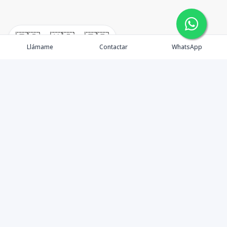
🇪🇸
🇺🇸
🇫🇷
Llámame
Contactar
WhatsApp
Propiedades
Agentes
Nosotros
Unete a Nuestro Equipo
Contacto
Punta Cana
Punta Cana Top 10