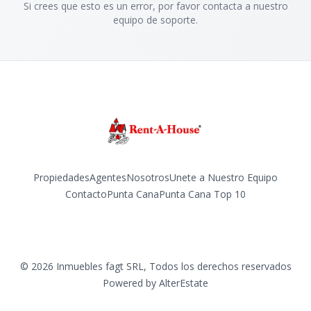
Si crees que esto es un error, por favor contacta a nuestro
equipo de soporte.
Propiedades
Agentes
Nosotros
Unete a Nuestro Equipo
Contacto
Punta Cana
Punta Cana Top 10
Facebook
Instagram
LinkedIn
YouTube
TikTok
©
2026
Inmuebles fagt SRL
,
Todos los derechos reservados
Powered by
AlterEstate