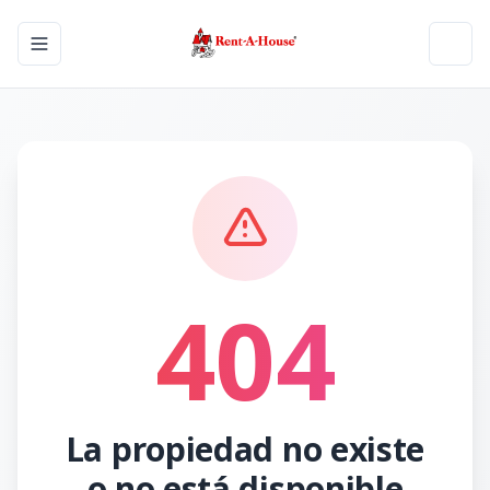
Toggle navigation menu
Toggl
404
La propiedad no existe
o no está disponible