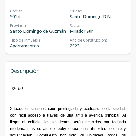
Código
:
Ciudad
:
5014
Santo Domingo D.N.
Provincia
:
Sector
:
Santo Domingo de Guzmán
Mirador Sur
Tipo de inmueble
:
Año de Construcción
:
Apartamentos
2023
Descripción
#24-647
Situado en una ubicación privilegiada y exclusiva de la ciudad,
con fácil acceso a través de una amplia avenida principal. Al
llegar al edificio, los residentes serán recibidos por fachada
moderna más su amplio lobby ofrece una atmósfera de lujo y
sofisticación. Compuesto por sólo 20 unidades, todos los