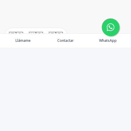
🇪🇸
🇺🇸
🇫🇷
Llámame
Contactar
WhatsApp
Propiedades
Agentes
Nosotros
Unete a Nuestro Equipo
Contacto
Punta Cana
Punta Cana Top 10