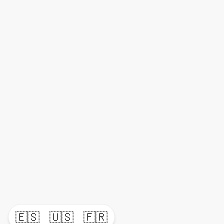
🇪🇸
🇺🇸
🇫🇷