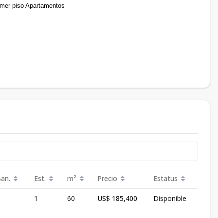
imer piso Apartamentos
Ban.
Est.
m²
Precio
Estatus
1
60
US$ 185,400
Disponible