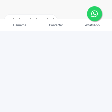
🇪🇸
🇺🇸
🇫🇷
Llámame
Contactar
WhatsApp
Propiedades
Agentes
Nosotros
Unete a Nuestro Equipo
Contacto
Punta Cana
Punta Cana Top 10