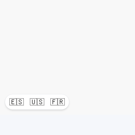
🇪🇸
🇺🇸
🇫🇷